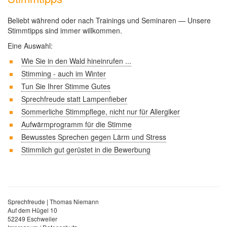
Beliebt während oder nach Trainings und Seminaren — Unsere
Stimmtipps sind immer willkommen.
Eine Auswahl:
Wie Sie in den Wald hineinrufen ...
Stimming - auch im Winter
Tun Sie Ihrer Stimme Gutes
Sprechfreude statt Lampenfieber
Sommerliche Stimmpflege, nicht nur für Allergiker
Aufwärmprogramm für die Stimme
Bewusstes Sprechen gegen Lärm und Stress
Stimmlich gut gerüstet in die Bewerbung
Sprechfreude | Thomas Niemann
Auf dem Hügel 10
52249 Eschweiler